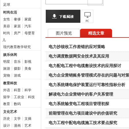
足球
时尚生活
女性
┆
奢侈
┆
家庭
美容
┆
家居
┆
汽车
图片预览
精选文章
时尚
┆
房产
┆
母婴育
儿
电力抄核收工作差错的应对策略
现代教育教学研究
娱乐休闲
电力调度数据网安全技术及其应用
明星
┆
音乐
┆
影视
电力配电工程中电缆敷设技术的应用探讨
旅游
┆
摄影
┆
美食
电力企业营销账务管理模式存在的问题与对
宠物
┆
游戏
教育科技
电力系统继电保护装置运行可靠性指标分析
外语
┆
科普
┆
科学
解读电力企业营销中的客户关系管理
留学
┆
工农业
┆
科技
电力系统输变电工程项目管理初探
教育
┆
数码
文化艺术
前期管理在电力项目建设中的价值研究
历史
┆
文学
┆
文摘
电力工程中配电电缆施工技术要点探究
设计
┆
漫画
┆
艺术