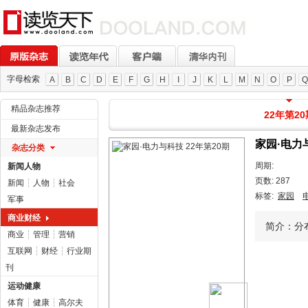
字母检索
A
B
C
D
E
F
G
H
I
J
K
L
M
N
O
P
Q
精品杂志推荐
22年第20
最新杂志发布
家园·电力与
杂志分类
周期:
新闻人物
页数: 287
新闻
┆
人物
┆
社会
标签:
家园
军事
商业财经
简介：分
商业
┆
管理
┆
营销
互联网
┆
财经
┆
行业期
刊
运动健康
体育
┆
健康
┆
高尔夫