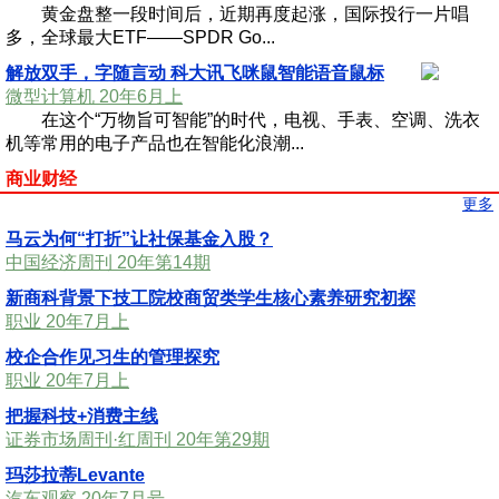
黄金盘整一段时间后，近期再度起涨，国际投行一片唱
多，全球最大ETF——SPDR Go...
解放双手，字随言动 科大讯飞咪鼠智能语音鼠标
微型计算机 20年6月上
在这个“万物旨可智能”的时代，电视、手表、空调、洗衣
机等常用的电子产品也在智能化浪潮...
商业财经
更多
马云为何“打折”让社保基金入股？
中国经济周刊 20年第14期
新商科背景下技工院校商贸类学生核心素养研究初探
职业 20年7月上
校企合作见习生的管理探究
职业 20年7月上
把握科技+消费主线
证券市场周刊·红周刊 20年第29期
玛莎拉蒂Levante
汽车观察 20年7月号