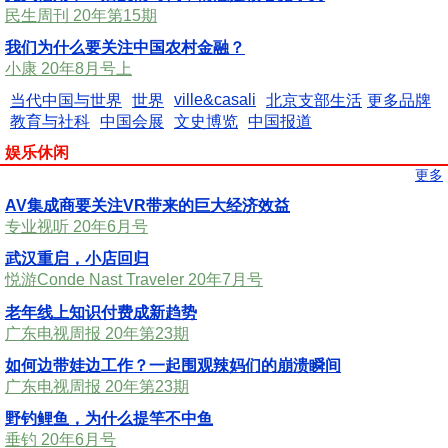
民生周刊 20年第15期
我们为什么要关注中国农村金融？
小康 20年8月号上
ville&casali
当代中国与世界
世界
北京支部生活
更多品牌
教育与社科
中国会展
文史博览
中国报道
娱乐休闲
更多
AV集成商要关注VR带来的巨大经济效益
专业视听 20年6月号
武汉重启，小店回归
悦游Conde Nast Traveler 20年7月号
老年线上知识付费成新趋势
广东电视周报 20年第23期
如何边带娃边工作？一起围观辣妈们的崩溃瞬间
广东电视周报 20年第23期
野钓鲤鱼，为什么提竿不中鱼
垂钓 20年6月号