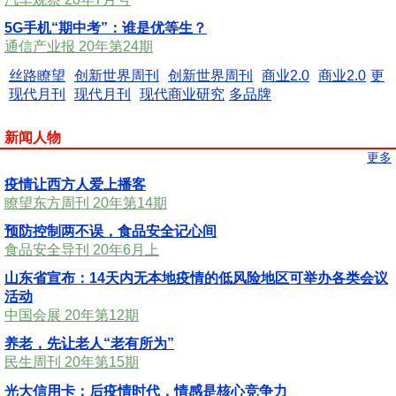
5G手机“期中考”：谁是优等生？
通信产业报 20年第24期
丝路瞭望
创新世界周刊
创新世界周刊
商业2.0
商业2.0
更
现代月刊
现代月刊
现代商业研究
多品牌
新闻人物
更多
疫情让西方人爱上播客
瞭望东方周刊 20年第14期
预防控制两不误，食品安全记心间
食品安全导刊 20年6月上
山东省宣布：14天内无本地疫情的低风险地区可举办各类会议
活动
中国会展 20年第12期
养老，先让老人“老有所为”
民生周刊 20年第15期
光大信用卡：后疫情时代，情感是核心竞争力