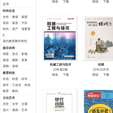
阅读
下载
阅读
下载
足球
时尚生活
女性
┆
奢侈
┆
家庭
美容
┆
家居
┆
汽车
时尚
┆
房产
┆
母婴育
儿
现代教育教学研究
娱乐休闲
明星
┆
音乐
┆
影视
旅游
┆
摄影
┆
美食
机械工程与技术
丝绸
宠物
┆
游戏
23年第2期
22年10月号
教育科技
阅读
下载
阅读
下载
外语
┆
科普
┆
科学
留学
┆
工农业
┆
科技
教育
┆
数码
文化艺术
历史
┆
文学
┆
文摘
设计
┆
漫画
┆
艺术