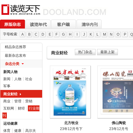
字母检索
A
B
C
D
E
F
G
H
I
J
K
L
M
N
O
P
Q
精品杂志推荐
热门杂志
最新上架
商业财经
最新杂志发布
杂志分类
新闻人物
新闻
┆
人物
┆
社会
军事
商业财经
商业
┆
管理
┆
营销
互联网
┆
财经
┆
行业期
刊
北方牧业
佛山陶瓷
运动健康
23年12月号下
23年12月号
体育
┆
健康
┆
高尔夫