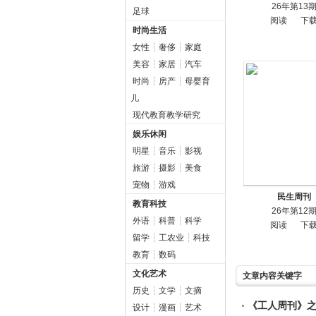
26年第13
足球
阅读
下
时尚生活
女性
┆
奢侈
┆
家庭
美容
┆
家居
┆
汽车
时尚
┆
房产
┆
母婴育
儿
现代教育教学研究
娱乐休闲
明星
┆
音乐
┆
影视
旅游
┆
摄影
┆
美食
宠物
┆
游戏
民生周刊
教育科技
26年第12
外语
┆
科普
┆
科学
阅读
下
留学
┆
工农业
┆
科技
教育
┆
数码
文化艺术
文章内容关键字
历史
┆
文学
┆
文摘
《工人周刊》
设计
┆
漫画
┆
艺术