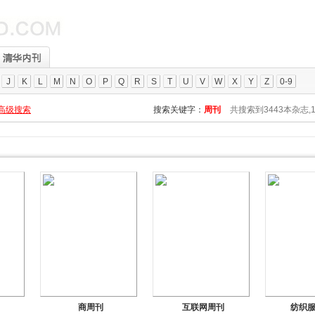
J
K
L
M
N
O
P
Q
R
S
T
U
V
W
X
Y
Z
0-9
高级搜索
搜索关键字：
周刊
共搜索到3443本杂志,
商周刊
互联网周刊
纺织