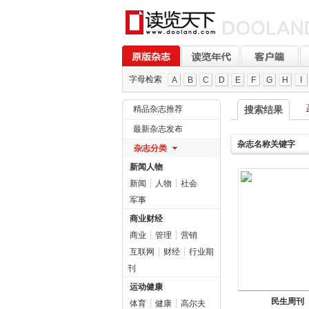
字母检索
A
B
C
D
E
F
G
H
I
精品杂志推荐
搜索结果
最新杂志发布
杂志名称关键字
杂志分类
新闻人物
新闻
┆
人物
┆
社会
军事
商业财经
商业
┆
管理
┆
营销
互联网
┆
财经
┆
行业期
刊
运动健康
民生周刊
体育
┆
健康
┆
高尔夫