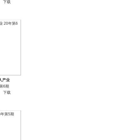
下载
人产业
年第6期
下载