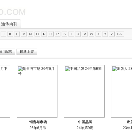
J
K
L
M
N
O
P
Q
R
S
T
U
V
W
X
Y
Z
0-9
热门杂志
最新上架
销售与市场
中国品牌
出
26年6月号
24年第9期
23年