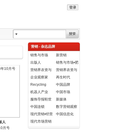
营销 - 杂志品牌
销售与市场
新营销
出版人
销售与市场•肥
营销界农资与
料版
营销界农资与
市场•农药版
企业观察家
市场•作物版
再生时代
Recycling
中国品牌
Times
机器人产业
中国市场
服饰导报鞋世
新媒体
界
中国连锁
数字营销观察
现代营销•经营
家
中国信息化
版
现代市场营销
版人
10月号