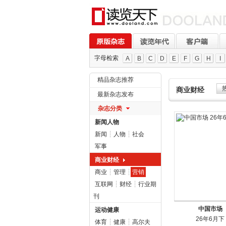
字母检索
A
B
C
D
E
F
G
H
I
精品杂志推荐
商业财经
最新杂志发布
杂志分类
新闻人物
新闻
┆
人物
┆
社会
军事
商业财经
商业
┆
管理
┆
营销
互联网
┆
财经
┆
行业期
刊
中国市场
运动健康
26年6月下
体育
┆
健康
┆
高尔夫