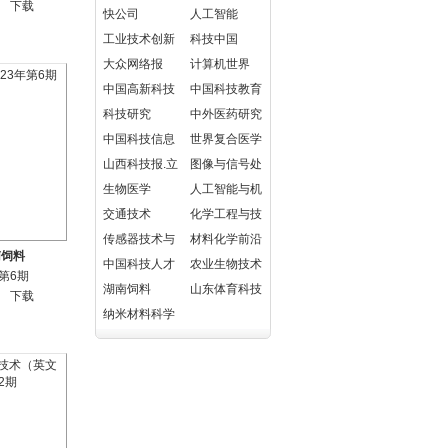
下载
快公司
人工智能
工业技术创新
科技中国
大众网络报
计算机世界
中国高新科技
中国科技教育
科技研究
中外医药研究
中国科技信息
世界复合医学
山西科技报.立
图像与信号处
媒科经
生物医学
理
人工智能与机
交通技术
器人研究
化学工程与技
传感器技术与
术
材料化学前沿
南饲料
应用
中国科技人才
农业生物技术
年第6期
湖南饲料
（英文版）
山东体育科技
下载
纳米材料科学
（英文）