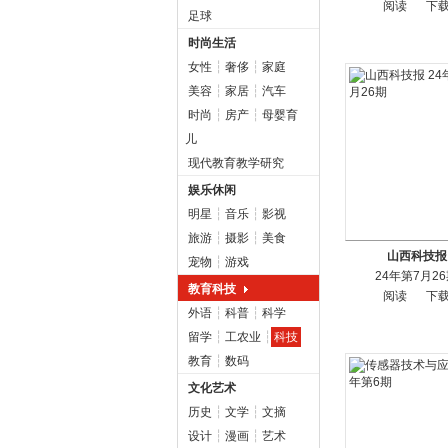
阅读
下
足球
时尚生活
女性
┆
奢侈
┆
家庭
美容
┆
家居
┆
汽车
时尚
┆
房产
┆
母婴育
儿
现代教育教学研究
娱乐休闲
明星
┆
音乐
┆
影视
旅游
┆
摄影
┆
美食
山西科技报
宠物
┆
游戏
24年第7月2
教育科技
阅读
下
外语
┆
科普
┆
科学
留学
┆
工农业
┆
科技
教育
┆
数码
文化艺术
历史
┆
文学
┆
文摘
设计
┆
漫画
┆
艺术