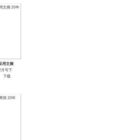
应用文摘
12月号下
下载