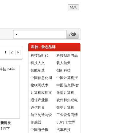
科技 - 杂志品牌
1
2
科技新时代
科技创新与品
科技人文
牌
载人航天
智能制造
创新科技
中国信息化周
中国计算机报
报
物联网技术
中国信息界•智
计算机应用文
慧城市
微型计算机
摘
通信产业报
软件和集成电
通信世界
路
微型计算机
航空制造与设
Geek
工业设备商情
计-中文版
传感器
3D打印世界
高新科技
11月下
中国电子报
汽车科技