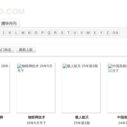
J
K
L
M
N
O
P
Q
R
S
T
U
V
W
X
Y
Z
0-9
热门杂志
最新上架
牌
物联网技术
载人航天
中国
26年5月号下
25年第3期
24年