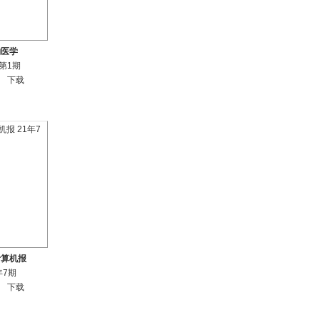
物医学
年第1期
下载
计算机报
年7期
下载