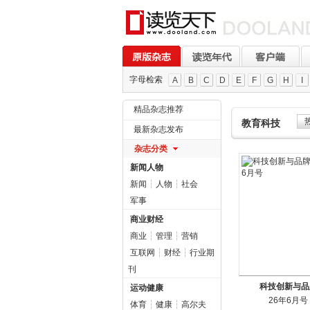
字母检索
A
B
C
D
E
F
G
H
I
精品杂志推荐
教育科技
最新杂志发布
杂志分类
新闻人物
新闻
┆
人物
┆
社会
军事
商业财经
商业
┆
管理
┆
营销
互联网
┆
财经
┆
行业期
刊
科技创新与品
运动健康
26年6月号
体育
┆
健康
┆
高尔夫