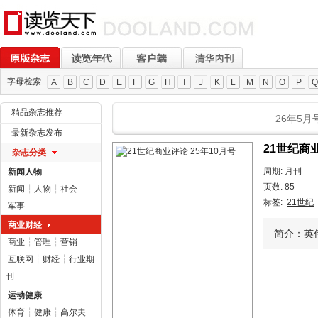
字母检索
A
B
C
D
E
F
G
H
I
J
K
L
M
N
O
P
Q
精品杂志推荐
26年5月
最新杂志发布
21世纪商业
杂志分类
周期: 月刊
新闻人物
页数: 85
新闻
┆
人物
┆
社会
标签:
21世纪
军事
商业财经
简介：英伟
商业
┆
管理
┆
营销
互联网
┆
财经
┆
行业期
刊
运动健康
体育
┆
健康
┆
高尔夫