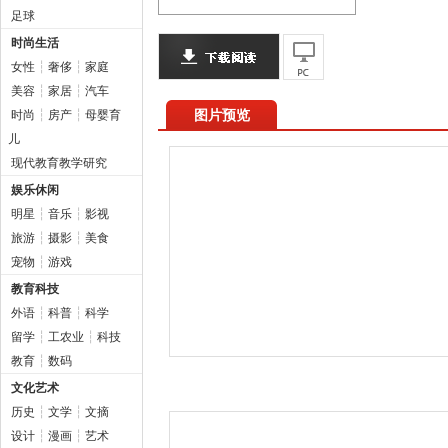
足球
时尚生活
女性
┆
奢侈
┆
家庭
美容
┆
家居
┆
汽车
图片预览
时尚
┆
房产
┆
母婴育
儿
现代教育教学研究
娱乐休闲
明星
┆
音乐
┆
影视
旅游
┆
摄影
┆
美食
宠物
┆
游戏
教育科技
外语
┆
科普
┆
科学
留学
┆
工农业
┆
科技
教育
┆
数码
文化艺术
历史
┆
文学
┆
文摘
设计
┆
漫画
┆
艺术