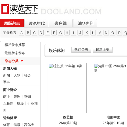
字母检索
A
B
C
D
E
F
G
H
I
J
K
L
M
N
O
P
Q
精品杂志推荐
热门杂志
最新上架
娱乐休闲
最新杂志发布
杂志分类
新闻人物
新闻
┆
人物
┆
社会
军事
商业财经
商业
┆
管理
┆
营销
互联网
┆
财经
┆
行业期
刊
综艺报
电影中国
运动健康
26年第10期
25年第9-10期
体育
┆
健康
┆
高尔夫