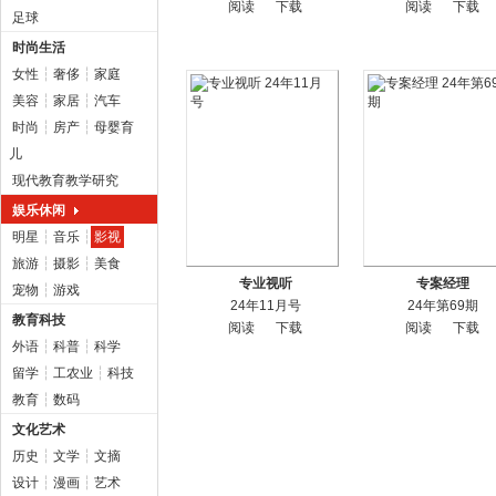
阅读
下载
阅读
下载
足球
时尚生活
女性
┆
奢侈
┆
家庭
美容
┆
家居
┆
汽车
时尚
┆
房产
┆
母婴育
儿
现代教育教学研究
娱乐休闲
明星
┆
音乐
┆
影视
旅游
┆
摄影
┆
美食
专业视听
专案经理
宠物
┆
游戏
24年11月号
24年第69期
教育科技
阅读
下载
阅读
下载
外语
┆
科普
┆
科学
留学
┆
工农业
┆
科技
教育
┆
数码
文化艺术
历史
┆
文学
┆
文摘
设计
┆
漫画
┆
艺术