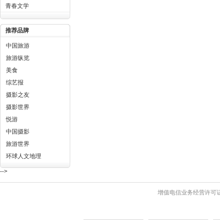
青春文学
推荐品牌
中国旅游
旅游纵览
美食
综艺报
摄影之友
摄影世界
悦游
CondeNastTraveler
中国摄影
旅游世界
环球人文地理
-->
增值电信业务经营许可证 粤B