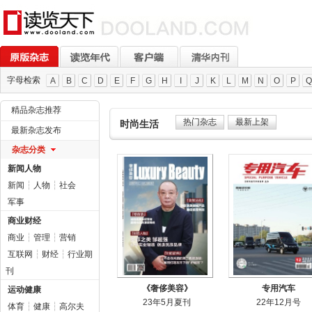
字母检索
A
B
C
D
E
F
G
H
I
J
K
L
M
N
O
P
Q
精品杂志推荐
热门杂志
最新上架
时尚生活
最新杂志发布
杂志分类
新闻人物
新闻
┆
人物
┆
社会
军事
商业财经
商业
┆
管理
┆
营销
互联网
┆
财经
┆
行业期
刊
《奢侈美容》
专用汽车
运动健康
23年5月夏刊
22年12月号
体育
┆
健康
┆
高尔夫