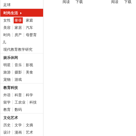
阅读
下载
阅读
下载
足球
时尚生活
女性
┆
奢侈
┆
家庭
美容
┆
家居
┆
汽车
时尚
┆
房产
┆
母婴育
儿
现代教育教学研究
娱乐休闲
明星
┆
音乐
┆
影视
旅游
┆
摄影
┆
美食
宠物
┆
游戏
教育科技
外语
┆
科普
┆
科学
留学
┆
工农业
┆
科技
教育
┆
数码
文化艺术
历史
┆
文学
┆
文摘
设计
┆
漫画
┆
艺术