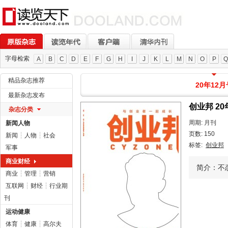
字母检索
A
B
C
D
E
F
G
H
I
J
K
L
M
N
O
P
Q
精品杂志推荐
20年12月
最新杂志发布
创业邦 20
杂志分类
周期: 月刊
新闻人物
页数: 150
新闻
┆
人物
┆
社会
标签:
创业邦
军事
商业财经
简介：不恋
商业
┆
管理
┆
营销
互联网
┆
财经
┆
行业期
刊
运动健康
体育
┆
健康
┆
高尔夫