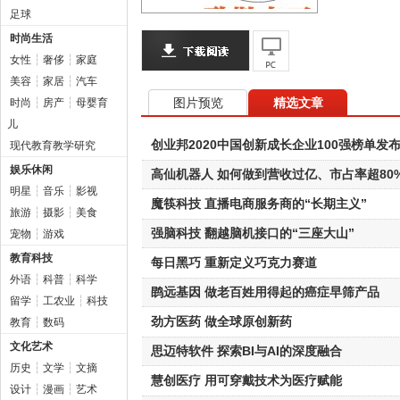
足球
时尚生活
女性
┆
奢侈
┆
家庭
美容
┆
家居
┆
汽车
图片预览
精选文章
时尚
┆
房产
┆
母婴育
儿
创业邦2020中国创新成长企业100强榜单发
现代教育教学研究
娱乐休闲
高仙机器人 如何做到营收过亿、市占率超80
明星
┆
音乐
┆
影视
魔筷科技 直播电商服务商的“长期主义”
旅游
┆
摄影
┆
美食
强脑科技 翻越脑机接口的“三座大山”
宠物
┆
游戏
教育科技
每日黑巧 重新定义巧克力赛道
外语
┆
科普
┆
科学
鹍远基因 做老百姓用得起的癌症早筛产品
留学
┆
工农业
┆
科技
劲方医药 做全球原创新药
教育
┆
数码
文化艺术
思迈特软件 探索BI与AI的深度融合
历史
┆
文学
┆
文摘
慧创医疗 用可穿戴技术为医疗赋能
设计
┆
漫画
┆
艺术