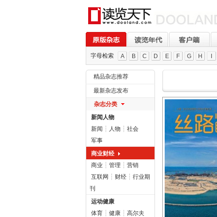
字母检索
A
B
C
D
E
F
G
H
I
精品杂志推荐
最新杂志发布
杂志分类
新闻人物
新闻
┆
人物
┆
社会
军事
商业财经
商业
┆
管理
┆
营销
互联网
┆
财经
┆
行业期
刊
运动健康
体育
┆
健康
┆
高尔夫