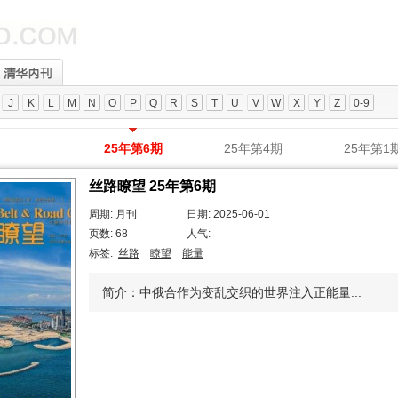
J
K
L
M
N
O
P
Q
R
S
T
U
V
W
X
Y
Z
0-9
25年第6期
25年第4期
25年第1
丝路瞭望 25年第6期
周期: 月刊
日期: 2025-06-01
页数: 68
人气:
标签:
丝路
瞭望
能量
简介：中俄合作为变乱交织的世界注入正能量...