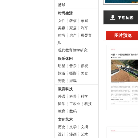
足球
时尚生活
女性
┆
奢侈
┆
家庭
美容
┆
家居
┆
汽车
图片预览
时尚
┆
房产
┆
母婴育
儿
现代教育教学研究
娱乐休闲
明星
┆
音乐
┆
影视
旅游
┆
摄影
┆
美食
宠物
┆
游戏
教育科技
外语
┆
科普
┆
科学
留学
┆
工农业
┆
科技
教育
┆
数码
文化艺术
历史
┆
文学
┆
文摘
设计
┆
漫画
┆
艺术