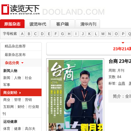
字母检索
A
B
C
D
E
F
G
H
I
J
K
L
M
N
O
P
Q
精品杂志推荐
23年214
最新杂志发布
台商 23年
杂志分类
周期: 月刊
新闻人物
页数: 84
新闻
┆
人物
┆
社会
标签:
台商
军事
商业财经
简介：全球
商业
┆
管理
┆
营销
互联网
┆
财经
┆
行业期
刊
运动健康
体育
┆
健康
┆
高尔夫