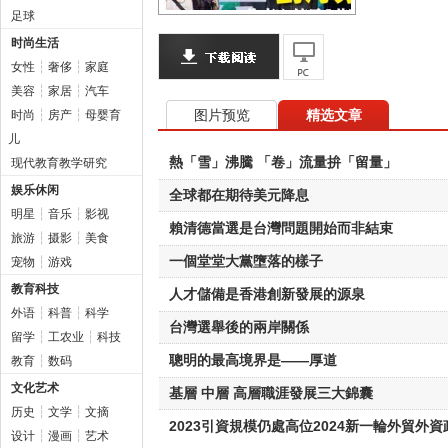
足球
时尚生活
女性
┆
奢侈
┆
家庭
美容
┆
家居
┆
汽车
图片预览
精选文章
时尚
┆
房产
┆
母婴育
儿
熱「雪」沸騰 「卷」流量拚「留量」
现代教育教学研究
娱乐休闲
全球都在期待美元降息
明星
┆
音乐
┆
影视
賴清德當選是台灣問題開始而非結束
旅游
┆
摄影
┆
美食
一個堂堂大黨墮落的樣子
宠物
┆
游戏
教育科技
人才儲備是香港創新發展的源泉
外语
┆
科普
┆
科学
台灣選舉後的兩岸關係
留学
┆
工农业
┆
科技
聰明的最高境界是——厚道
教育
┆
数码
文化艺术
基層 中層 高層職涯發展三大錦囊
历史
┆
文学
┆
文摘
2023引資規模仍處高位2024新一輪外貿外
设计
┆
漫画
┆
艺术