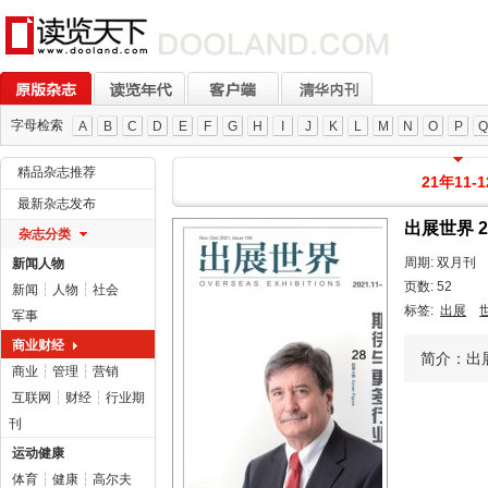
字母检索
A
B
C
D
E
F
G
H
I
J
K
L
M
N
O
P
Q
精品杂志推荐
21年11-1
最新杂志发布
出展世界 2
杂志分类
周期: 双月刊
新闻人物
页数: 52
新闻
┆
人物
┆
社会
标签:
出展
军事
商业财经
简介：出展
商业
┆
管理
┆
营销
互联网
┆
财经
┆
行业期
刊
运动健康
体育
┆
健康
┆
高尔夫