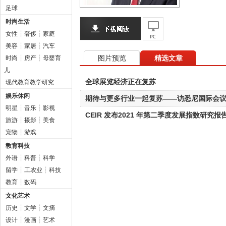
足球
时尚生活
女性
┆
奢侈
┆
家庭
美容
┆
家居
┆
汽车
图片预览
精选文章
时尚
┆
房产
┆
母婴育
儿
全球展览经济正在复苏
现代教育教学研究
娱乐休闲
期待与更多行业一起复苏——访悉尼国际会议
明星
┆
音乐
┆
影视
CEIR 发布2021 年第二季度发展指数研究报
旅游
┆
摄影
┆
美食
宠物
┆
游戏
教育科技
外语
┆
科普
┆
科学
留学
┆
工农业
┆
科技
教育
┆
数码
文化艺术
历史
┆
文学
┆
文摘
设计
┆
漫画
┆
艺术