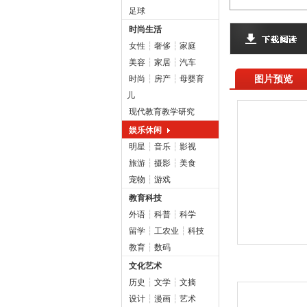
足球
时尚生活
女性
┆
奢侈
┆
家庭
美容
┆
家居
┆
汽车
图片预览
时尚
┆
房产
┆
母婴育
儿
现代教育教学研究
娱乐休闲
明星
┆
音乐
┆
影视
旅游
┆
摄影
┆
美食
宠物
┆
游戏
教育科技
外语
┆
科普
┆
科学
留学
┆
工农业
┆
科技
教育
┆
数码
文化艺术
历史
┆
文学
┆
文摘
设计
┆
漫画
┆
艺术