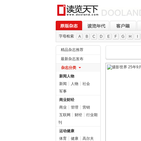
字母检索
A
B
C
D
E
F
G
H
I
精品杂志推荐
最新杂志发布
杂志分类
新闻人物
新闻
┆
人物
┆
社会
军事
商业财经
商业
┆
管理
┆
营销
互联网
┆
财经
┆
行业期
刊
运动健康
体育
┆
健康
┆
高尔夫