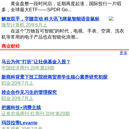
黄金盘整一段时间后，近期再度起涨，国际投行一片唱
多，全球最大ETF——SPDR Go...
解放双手，字随言动 科大讯飞咪鼠智能语音鼠标
微型计算机 20年6月上
在这个“万物旨可智能”的时代，电视、手表、空调、洗衣
机等常用的电子产品也在智能化浪潮...
商业财经
更多
马云为何“打折”让社保基金入股？
中国经济周刊 20年第14期
新商科背景下技工院校商贸类学生核心素养研究初探
职业 20年7月上
校企合作见习生的管理探究
职业 20年7月上
把握科技+消费主线
证券市场周刊·红周刊 20年第29期
玛莎拉蒂Levante
汽车观察 20年7月号