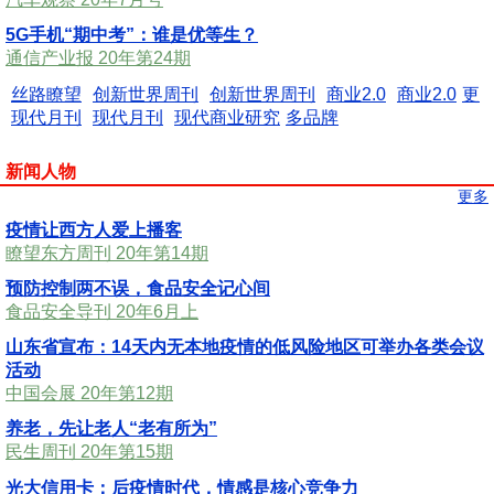
5G手机“期中考”：谁是优等生？
通信产业报 20年第24期
丝路瞭望
创新世界周刊
创新世界周刊
商业2.0
商业2.0
更
现代月刊
现代月刊
现代商业研究
多品牌
新闻人物
更多
疫情让西方人爱上播客
瞭望东方周刊 20年第14期
预防控制两不误，食品安全记心间
食品安全导刊 20年6月上
山东省宣布：14天内无本地疫情的低风险地区可举办各类会议
活动
中国会展 20年第12期
养老，先让老人“老有所为”
民生周刊 20年第15期
光大信用卡：后疫情时代，情感是核心竞争力