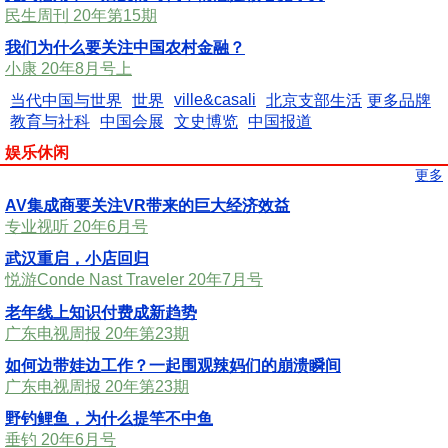
民生周刊 20年第15期
我们为什么要关注中国农村金融？
小康 20年8月号上
ville&casali
当代中国与世界
世界
北京支部生活
更多品牌
教育与社科
中国会展
文史博览
中国报道
娱乐休闲
更多
AV集成商要关注VR带来的巨大经济效益
专业视听 20年6月号
武汉重启，小店回归
悦游Conde Nast Traveler 20年7月号
老年线上知识付费成新趋势
广东电视周报 20年第23期
如何边带娃边工作？一起围观辣妈们的崩溃瞬间
广东电视周报 20年第23期
野钓鲤鱼，为什么提竿不中鱼
垂钓 20年6月号