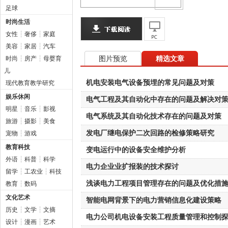
足球
时尚生活
女性
┆
奢侈
┆
家庭
美容
┆
家居
┆
汽车
图片预览
精选文章
时尚
┆
房产
┆
母婴育
儿
机电安装电气设备预埋的常见问题及对策
现代教育教学研究
娱乐休闲
电气工程及其自动化中存在的问题及解决对
明星
┆
音乐
┆
影视
电气系统及其自动化技术存在的问题及对策
旅游
┆
摄影
┆
美食
发电厂继电保护二次回路的检修策略研究
宠物
┆
游戏
教育科技
变电运行中的设备安全维护分析
外语
┆
科普
┆
科学
电力企业业扩报装的技术探讨
留学
┆
工农业
┆
科技
浅谈电力工程项目管理存在的问题及优化措
教育
┆
数码
文化艺术
智能电网背景下的电力营销信息化建设策略
历史
┆
文学
┆
文摘
电力公司机电设备安装工程质量管理和控制
设计
┆
漫画
┆
艺术