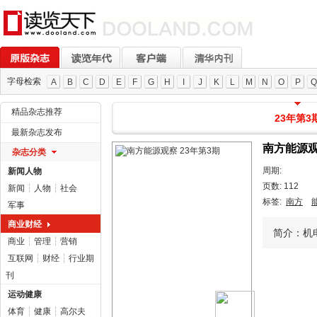
字母检索
A
B
C
D
E
F
G
H
I
J
K
L
M
N
O
P
Q
精品杂志推荐
23年第3
最新杂志发布
南方能源观
杂志分类
周期:
新闻人物
页数: 112
新闻
┆
人物
┆
社会
标签:
南方
军事
商业财经
简介：机
商业
┆
管理
┆
营销
互联网
┆
财经
┆
行业期
刊
运动健康
体育
┆
健康
┆
高尔夫