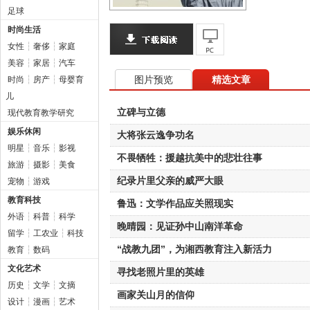
足球
时尚生活
女性
┆
奢侈
┆
家庭
美容
┆
家居
┆
汽车
图片预览
精选文章
时尚
┆
房产
┆
母婴育
儿
立碑与立德
现代教育教学研究
娱乐休闲
大将张云逸争功名
明星
┆
音乐
┆
影视
不畏牺牲：援越抗美中的悲壮往事
旅游
┆
摄影
┆
美食
纪录片里父亲的威严大眼
宠物
┆
游戏
教育科技
鲁迅：文学作品应关照现实
外语
┆
科普
┆
科学
晚晴园：见证孙中山南洋革命
留学
┆
工农业
┆
科技
“战教九团”，为湘西教育注入新活力
教育
┆
数码
文化艺术
寻找老照片里的英雄
历史
┆
文学
┆
文摘
画家关山月的信仰
设计
┆
漫画
┆
艺术