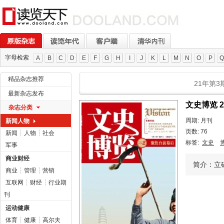
字母检索
A
B
C
D
E
F
G
H
I
J
K
L
M
N
O
P
Q
精品杂志推荐
21年第3
最新杂志发布
文史博览 
杂志分类
周期: 月刊
新闻人物
页数: 76
新闻
┆
人物
┆
社会
标签:
文史
军事
商业财经
简介：立碑
商业
┆
管理
┆
营销
互联网
┆
财经
┆
行业期
刊
运动健康
体育
┆
健康
┆
高尔夫