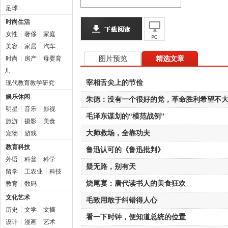
足球
时尚生活
女性
┆
奢侈
┆
家庭
美容
┆
家居
┆
汽车
图片预览
精选文章
时尚
┆
房产
┆
母婴育
儿
宰相舌尖上的节俭
现代教育教学研究
娱乐休闲
朱德：没有一个很好的党，革命胜利希望不
明星
┆
音乐
┆
影视
毛泽东谋划的“模范战例”
旅游
┆
摄影
┆
美食
大师救场，全靠功夫
宠物
┆
游戏
教育科技
鲁迅认可的《鲁迅批判》
外语
┆
科普
┆
科学
疑无路，别有天
留学
┆
工农业
┆
科技
烧尾宴：唐代读书人的美食狂欢
教育
┆
数码
文化艺术
毛致用敢于纠错得人心
历史
┆
文学
┆
文摘
看一下时钟，便知道总统的位置
设计
┆
漫画
┆
艺术