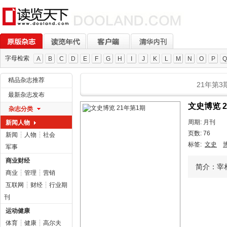
字母检索
A
B
C
D
E
F
G
H
I
J
K
L
M
N
O
P
Q
精品杂志推荐
21年第3
最新杂志发布
文史博览 
杂志分类
周期: 月刊
新闻人物
页数: 76
新闻
┆
人物
┆
社会
标签:
文史
军事
商业财经
简介：宰相
商业
┆
管理
┆
营销
互联网
┆
财经
┆
行业期
刊
运动健康
体育
┆
健康
┆
高尔夫