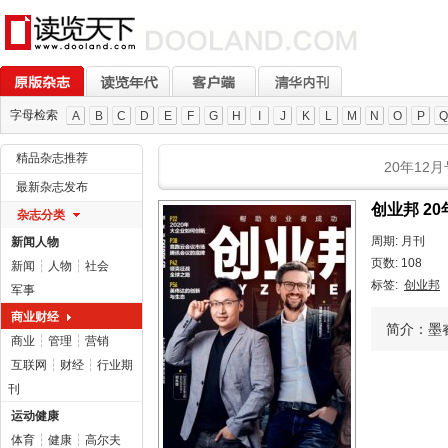
字母检索
A
B
C
D
E
F
G
H
I
J
K
L
M
N
O
P
Q
精品杂志推荐
20年12月
最新杂志发布
创业邦 20
杂志分类
周期: 月刊
新闻人物
页数: 108
新闻
┆
人物
┆
社会
标签:
创业邦
军事
商业财经
简介：墨
商业
┆
管理
┆
营销
互联网
┆
财经
┆
行业期
刊
运动健康
体育
┆
健康
┆
高尔夫