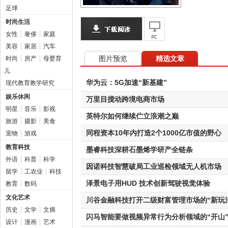
足球
时尚生活
女性
┆
奢侈
┆
家庭
美容
┆
家居
┆
汽车
图片预览
精选文章
时尚
┆
房产
┆
母婴育
儿
华为云：5G加速“新基建”
现代教育教学研究
娱乐休闲
万里目搅动跨境电商市场
明星
┆
音乐
┆
影视
英特尔如何继续伫立浪潮之巅
旅游
┆
摄影
┆
美食
同程资本10年内打造2个1000亿市值的野心
宠物
┆
游戏
教育科技
墨睿科技深耕石墨烯学研产全链条
外语
┆
科普
┆
科学
因诺科技智慧破局工业巡检领域无人机市场
留学
┆
工农业
┆
科技
泽景电子用HUD 技术创新驾驶视觉体验
教育
┆
数码
文化艺术
川谷金融科技打开二级财富管理市场的“新玩
历史
┆
文学
┆
文摘
闪马智能要做视频异常行为分析领域的“开山
设计
┆
漫画
┆
艺术