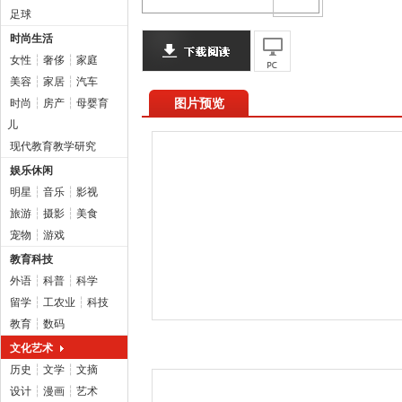
足球
时尚生活
女性
┆
奢侈
┆
家庭
美容
┆
家居
┆
汽车
图片预览
时尚
┆
房产
┆
母婴育
儿
现代教育教学研究
娱乐休闲
明星
┆
音乐
┆
影视
旅游
┆
摄影
┆
美食
宠物
┆
游戏
教育科技
外语
┆
科普
┆
科学
留学
┆
工农业
┆
科技
教育
┆
数码
文化艺术
历史
┆
文学
┆
文摘
设计
┆
漫画
┆
艺术