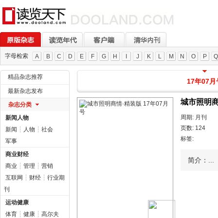
字母检索
A
B
C
D
E
F
G
H
I
J
K
L
M
N
O
P
Q
精品杂志推荐
17年07月
最新杂志发布
城市照明商
杂志分类
周期: 月刊
新闻人物
页数: 124
新闻
┆
人物
┆
社会
标签:
军事
商业财经
简介：...
商业
┆
管理
┆
营销
互联网
┆
财经
┆
行业期
刊
运动健康
体育
┆
健康
┆
高尔夫