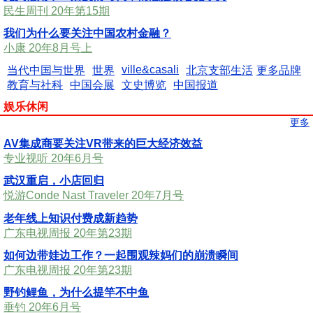
民生周刊 20年第15期
我们为什么要关注中国农村金融？
小康 20年8月号上
ville&casali
当代中国与世界
世界
北京支部生活
更多品牌
教育与社科
中国会展
文史博览
中国报道
娱乐休闲
更多
AV集成商要关注VR带来的巨大经济效益
专业视听 20年6月号
武汉重启，小店回归
悦游Conde Nast Traveler 20年7月号
老年线上知识付费成新趋势
广东电视周报 20年第23期
如何边带娃边工作？一起围观辣妈们的崩溃瞬间
广东电视周报 20年第23期
野钓鲤鱼，为什么提竿不中鱼
垂钓 20年6月号