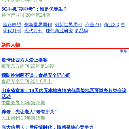
5G手机“期中考”：谁是优等生？
通信产业报 20年第24期
丝路瞭望
创新世界周刊
创新世界周刊
商业2.0
商业2.0
更
现代月刊
现代月刊
现代商业研究
多品牌
新闻人物
更多
疫情让西方人爱上播客
瞭望东方周刊 20年第14期
预防控制两不误，食品安全记心间
食品安全导刊 20年6月上
山东省宣布：14天内无本地疫情的低风险地区可举办各类会议
活动
中国会展 20年第12期
养老，先让老人“老有所为”
民生周刊 20年第15期
光大信用卡：后疫情时代，情感是核心竞争力