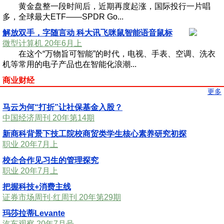
黄金盘整一段时间后，近期再度起涨，国际投行一片唱
多，全球最大ETF——SPDR Go...
解放双手，字随言动 科大讯飞咪鼠智能语音鼠标
微型计算机 20年6月上
在这个“万物旨可智能”的时代，电视、手表、空调、洗衣
机等常用的电子产品也在智能化浪潮...
商业财经
更多
马云为何“打折”让社保基金入股？
中国经济周刊 20年第14期
新商科背景下技工院校商贸类学生核心素养研究初探
职业 20年7月上
校企合作见习生的管理探究
职业 20年7月上
把握科技+消费主线
证券市场周刊·红周刊 20年第29期
玛莎拉蒂Levante
汽车观察 20年7月号