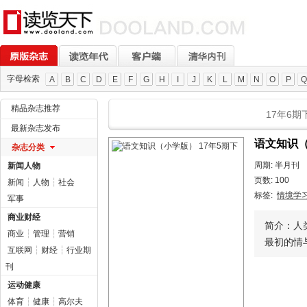
字母检索
A
B
C
D
E
F
G
H
I
J
K
L
M
N
O
P
Q
精品杂志推荐
17年6期
最新杂志发布
语文知识（
杂志分类
周期: 半月刊
新闻人物
页数: 100
新闻
┆
人物
┆
社会
标签:
情境学
军事
商业财经
简介：人
商业
┆
管理
┆
营销
最初的情与
互联网
┆
财经
┆
行业期
刊
运动健康
体育
┆
健康
┆
高尔夫