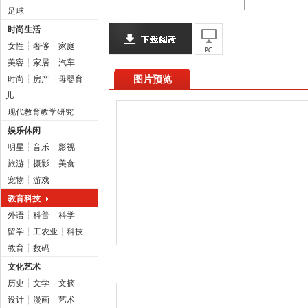
足球
时尚生活
女性
┆
奢侈
┆
家庭
美容
┆
家居
┆
汽车
图片预览
时尚
┆
房产
┆
母婴育
儿
现代教育教学研究
娱乐休闲
明星
┆
音乐
┆
影视
旅游
┆
摄影
┆
美食
宠物
┆
游戏
教育科技
外语
┆
科普
┆
科学
留学
┆
工农业
┆
科技
教育
┆
数码
文化艺术
历史
┆
文学
┆
文摘
设计
┆
漫画
┆
艺术