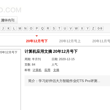
J
K
L
M
N
O
P
Q
R
S
T
U
V
W
X
Y
Z
0-9
20年12月号下
20年12月号上
20年11月
计算机应用文摘 20年12月号下
周期: 半月刊
日期: 2020-12-15
页数: 84
人气:
标签:
计算机
应用
文摘
简介：学习好伴侣大力智能作业灯T5 Pro评测...