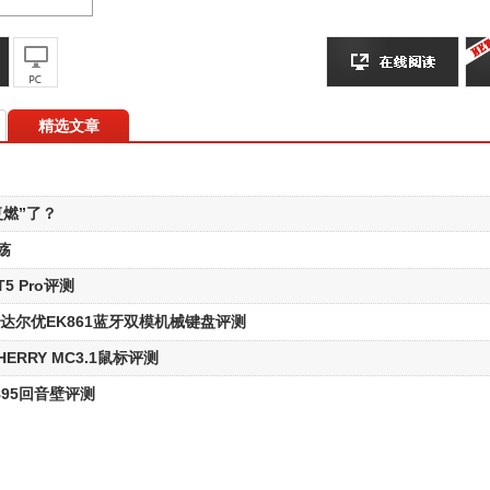
精选文章
复燃”了？
殇
 Pro评测
达尔优EK861蓝牙双模机械键盘评测
ERRY MC3.1鼠标评测
 B95回音壁评测