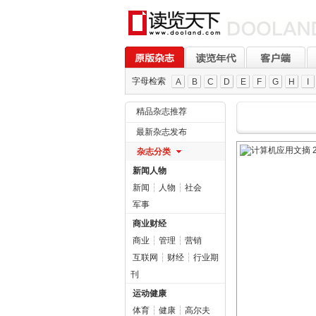
字母检索
A
B
C
D
E
F
G
H
I
精品杂志推荐
最新杂志发布
杂志分类
新闻人物
新闻
┆
人物
┆
社会
军事
商业财经
商业
┆
管理
┆
营销
互联网
┆
财经
┆
行业期
刊
运动健康
体育
┆
健康
┆
高尔夫