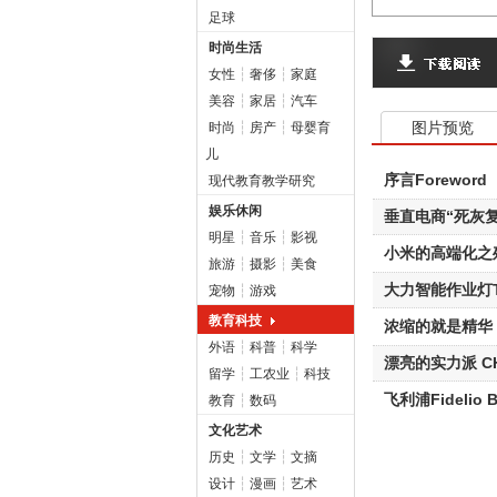
足球
时尚生活
女性
┆
奢侈
┆
家庭
美容
┆
家居
┆
汽车
图片预览
时尚
┆
房产
┆
母婴育
儿
序言Foreword
现代教育教学研究
娱乐休闲
垂直电商“死灰
明星
┆
音乐
┆
影视
小米的高端化之
旅游
┆
摄影
┆
美食
大力智能作业灯T5
宠物
┆
游戏
教育科技
浓缩的就是精华 
外语
┆
科普
┆
科学
漂亮的实力派 CH
留学
┆
工农业
┆
科技
飞利浦Fidelio
教育
┆
数码
文化艺术
历史
┆
文学
┆
文摘
设计
┆
漫画
┆
艺术