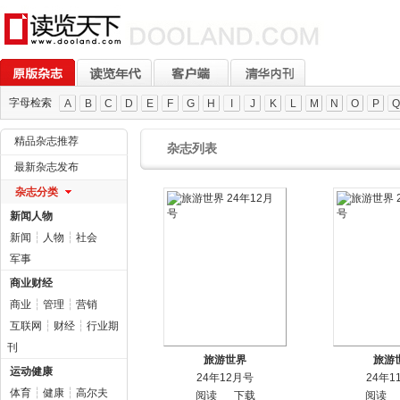
字母检索
A
B
C
D
E
F
G
H
I
J
K
L
M
N
O
P
Q
精品杂志推荐
杂志列表
最新杂志发布
杂志分类
新闻人物
新闻
┆
人物
┆
社会
军事
商业财经
商业
┆
管理
┆
营销
互联网
┆
财经
┆
行业期
刊
旅游世界
旅游
运动健康
24年12月号
24年1
体育
┆
健康
┆
高尔夫
阅读
下载
阅读