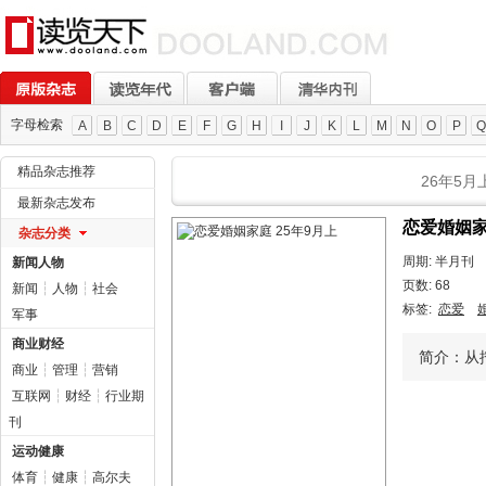
字母检索
A
B
C
D
E
F
G
H
I
J
K
L
M
N
O
P
Q
精品杂志推荐
26年5月
最新杂志发布
恋爱婚姻家
杂志分类
周期: 半月刊
新闻人物
页数: 68
新闻
┆
人物
┆
社会
标签:
恋爱
军事
商业财经
简介：从
商业
┆
管理
┆
营销
互联网
┆
财经
┆
行业期
刊
运动健康
体育
┆
健康
┆
高尔夫