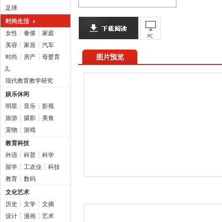
足球
时尚生活
女性
┆
奢侈
┆
家庭
美容
┆
家居
┆
汽车
图片预览
时尚
┆
房产
┆
母婴育
儿
现代教育教学研究
娱乐休闲
明星
┆
音乐
┆
影视
旅游
┆
摄影
┆
美食
宠物
┆
游戏
教育科技
外语
┆
科普
┆
科学
留学
┆
工农业
┆
科技
教育
┆
数码
文化艺术
历史
┆
文学
┆
文摘
设计
┆
漫画
┆
艺术