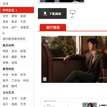
足球
时尚生活
女性
┆
奢侈
┆
家庭
美容
┆
家居
┆
汽车
图片预览
时尚
┆
房产
┆
母婴育
儿
现代教育教学研究
娱乐休闲
明星
┆
音乐
┆
影视
旅游
┆
摄影
┆
美食
宠物
┆
游戏
教育科技
外语
┆
科普
┆
科学
留学
┆
工农业
┆
科技
教育
┆
数码
文化艺术
历史
┆
文学
┆
文摘
设计
┆
漫画
┆
艺术