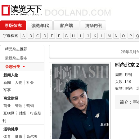
字母检索
A
B
C
D
E
F
G
H
I
J
K
L
M
N
O
P
Q
精品杂志推荐
26年6月
最新杂志发布
时尚北京 
杂志分类
周期: 月刊
新闻人物
页数: 148
新闻
┆
人物
┆
社会
标签:
时尚
军事
商业财经
简介：宇
商业
┆
管理
┆
营销
互联网
┆
财经
┆
行业期
刊
运动健康
体育
┆
健康
┆
高尔夫