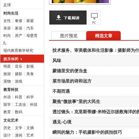
足球
时尚生活
女性
┆
奢侈
┆
家庭
美容
┆
家居
┆
汽车
图片预览
精选文章
时尚
┆
房产
┆
母婴育
儿
技术服务、审美载体和生活影像：摄影师为
现代教育教学研究
娱乐休闲
风味
明星
┆
音乐
┆
影视
蒙德里安的便当盒
旅游
┆
摄影
┆
美食
菜市场里的诗和远方
宠物
┆
游戏
教育科技
不期而遇
外语
┆
科普
┆
科学
聚焦“微故事”里的大民生
留学
┆
工农业
┆
科技
透过镜头：克里斯蒂娜·米特迈尔拯救海洋的
教育
┆
数码
文化艺术
遇见·心境
历史
┆
文学
┆
文摘
瞬间的魅力：手机摄影中的抓拍技巧
设计
┆
漫画
┆
艺术