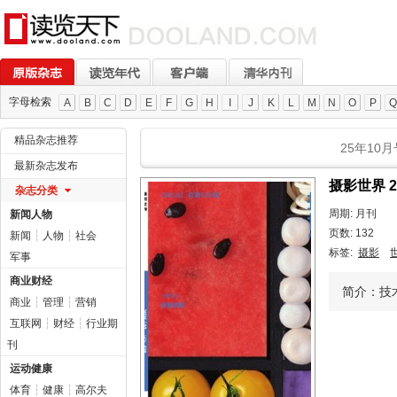
字母检索
A
B
C
D
E
F
G
H
I
J
K
L
M
N
O
P
Q
精品杂志推荐
25年10月
最新杂志发布
摄影世界 
杂志分类
周期: 月刊
新闻人物
页数: 132
新闻
┆
人物
┆
社会
标签:
摄影
军事
商业财经
简介：技
商业
┆
管理
┆
营销
互联网
┆
财经
┆
行业期
刊
运动健康
体育
┆
健康
┆
高尔夫