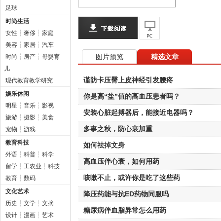
足球
时尚生活
女性
┆
奢侈
┆
家庭
美容
┆
家居
┆
汽车
图片预览
精选文章
时尚
┆
房产
┆
母婴育
儿
谨防卡压臀上皮神经引发腰疼
现代教育教学研究
娱乐休闲
你是高“盐”值的高血压患者吗？
明星
┆
音乐
┆
影视
安装心脏起搏器后，能接近电器吗？
旅游
┆
摄影
┆
美食
多事之秋，防心衰加重
宠物
┆
游戏
教育科技
如何祛掉文身
外语
┆
科普
┆
科学
高血压伴心衰，如何用药
留学
┆
工农业
┆
科技
咳嗽不止，或许你是吃了这些药
教育
┆
数码
文化艺术
降压药能与抗ED药物同服吗
历史
┆
文学
┆
文摘
糖尿病伴血脂异常怎么用药
设计
┆
漫画
┆
艺术