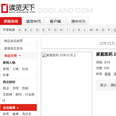
字母检索
A
B
C
D
E
F
G
H
I
J
K
L
M
N
O
P
Q
精品杂志推荐
22年12月
最新杂志发布
家庭医药 2
杂志分类
周期: 月刊
新闻人物
页数: 100
新闻
┆
人物
┆
社会
标签:
家庭
军事
商业财经
简介：网络
商业
┆
管理
┆
营销
互联网
┆
财经
┆
行业期
刊
运动健康
体育
┆
健康
┆
高尔夫