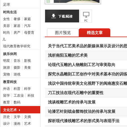
足球
时尚生活
女性
┆
奢侈
┆
家庭
美容
┆
家居
┆
汽车
图片预览
精选文章
时尚
┆
房产
┆
母婴育
儿
关于当代工艺美术品的新媒体展示及设计的
现代教育教学研究
娱乐休闲
浅析南阳玉雕的艺术美
明星
┆
音乐
┆
影视
论现代玉雕的人物雕刻工艺与审美取向
旅游
┆
摄影
┆
美食
探究水晶雕刻工艺创作中对美术基本功的训
宠物
┆
游戏
教育科技
浅议中国传统审美文化视野下的闽南惠安石
外语
┆
科普
┆
科学
刀工技法在现代石雕中的重要性
留学
┆
工农业
┆
科技
浅谈根雕艺术的传承与发展
教育
┆
数码
文化艺术
论漆艺针刻戗金髹饰技法的传承与发展
历史
┆
文学
┆
文摘
探析现代漆线雕艺术的形式美与表现手法
设计
┆
漫画
┆
艺术