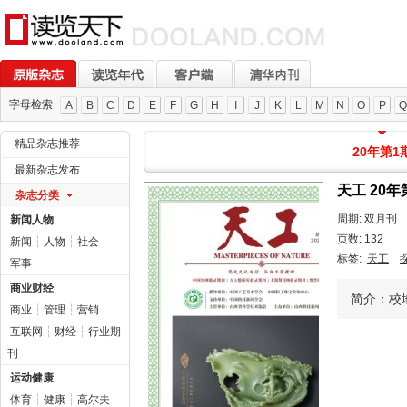
字母检索
A
B
C
D
E
F
G
H
I
J
K
L
M
N
O
P
Q
精品杂志推荐
20年第1
最新杂志发布
天工 20年
杂志分类
周期: 双月刊
新闻人物
页数: 132
新闻
┆
人物
┆
社会
标签:
天工
军事
商业财经
简介：校
商业
┆
管理
┆
营销
互联网
┆
财经
┆
行业期
刊
运动健康
体育
┆
健康
┆
高尔夫