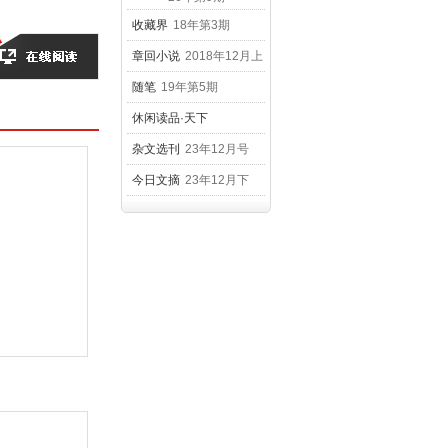
收藏界
18年第3期
章回小说
2018年12月上
随笔
19年第5期
休闲读品·天下
25年第三辑（精华版）
杂文选刊
23年12月号
今日文摘
23年12月下