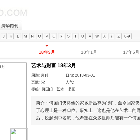
J
K
L
M
N
O
P
Q
R
S
T
U
V
W
X
Y
Z
0-9
18年3月
18年1月
17年5月
艺术与财富 18年3月
周期: 月刊
日期: 2018-03-01
页数: 52
人气:
标签:
何国门
艺术
书画
简介：何国门仍将他的家乡新昌尊为“剡”，至今回家仍
于心理上是一种归位。事实上，这也是他在艺术上的
后，说起剡中名流，他希望在众多祖师后能有一个何国门