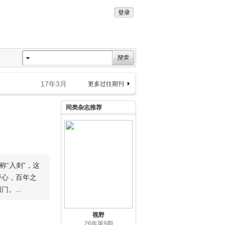
17年3月
更多过往期刊
同类杂志推荐
称“入剡”，这
野心，百年之
。...
视野
26年第9期