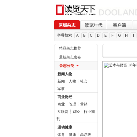
字母检索
A
B
C
D
E
F
G
H
I
精品杂志推荐
最新杂志发布
杂志分类
新闻人物
新闻
┆
人物
┆
社会
军事
商业财经
商业
┆
管理
┆
营销
互联网
┆
财经
┆
行业期
刊
运动健康
体育
┆
健康
┆
高尔夫