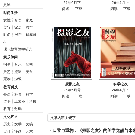
26年6月下
26年6月上
足球
阅读
下载
阅读
下载
时尚生活
女性
┆
奢侈
┆
家庭
美容
┆
家居
┆
汽车
时尚
┆
房产
┆
母婴育
儿
现代教育教学研究
娱乐休闲
明星
┆
音乐
┆
影视
旅游
┆
摄影
┆
美食
宠物
┆
游戏
摄影之友
科学之友
教育科技
26年5月号
26年4月下
外语
┆
科普
┆
科学
阅读
下载
阅读
下载
留学
┆
工农业
┆
科技
教育
┆
数码
文化艺术
文章内容关键字
历史
┆
文学
┆
文摘
归零与重构：《摄影之友》的美学觉醒与未
设计
┆
漫画
┆
艺术