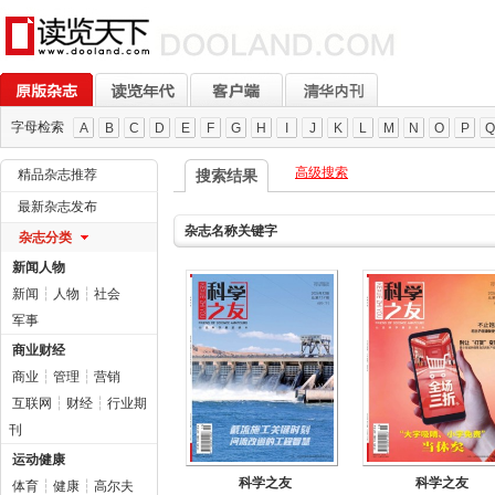
字母检索
A
B
C
D
E
F
G
H
I
J
K
L
M
N
O
P
Q
高级搜索
精品杂志推荐
搜索结果
最新杂志发布
杂志名称关键字
杂志分类
新闻人物
新闻
┆
人物
┆
社会
军事
商业财经
商业
┆
管理
┆
营销
互联网
┆
财经
┆
行业期
刊
运动健康
科学之友
科学之友
体育
┆
健康
┆
高尔夫