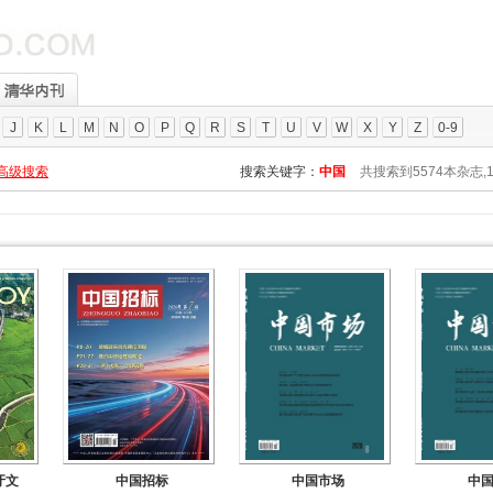
J
K
L
M
N
O
P
Q
R
S
T
U
V
W
X
Y
Z
0-9
高级搜索
搜索关键字：
中国
共搜索到5574本杂志,
牙文
中国招标
中国市场
中