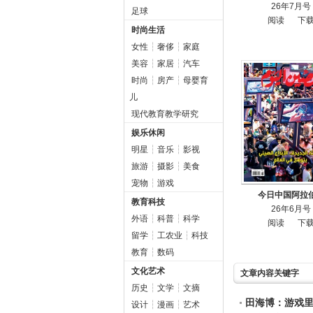
26年7月号
足球
阅读
下
时尚生活
女性
┆
奢侈
┆
家庭
美容
┆
家居
┆
汽车
时尚
┆
房产
┆
母婴育
儿
现代教育教学研究
娱乐休闲
明星
┆
音乐
┆
影视
旅游
┆
摄影
┆
美食
宠物
┆
游戏
今日中国阿拉
教育科技
26年6月号
外语
┆
科普
┆
科学
阅读
下
留学
┆
工农业
┆
科技
教育
┆
数码
文化艺术
文章内容关键字
历史
┆
文学
┆
文摘
田海博：游戏里
设计
┆
漫画
┆
艺术