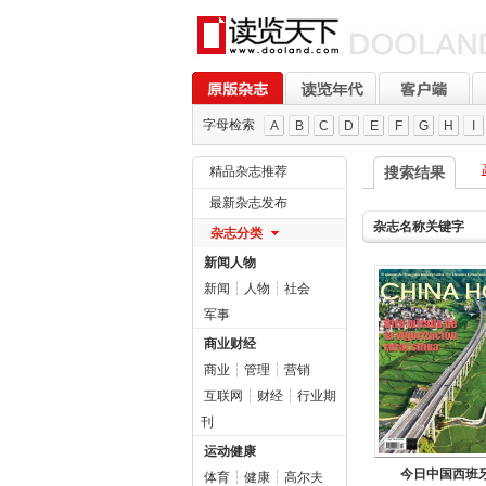
字母检索
A
B
C
D
E
F
G
H
I
精品杂志推荐
搜索结果
最新杂志发布
杂志名称关键字
杂志分类
新闻人物
新闻
┆
人物
┆
社会
军事
商业财经
商业
┆
管理
┆
营销
互联网
┆
财经
┆
行业期
刊
运动健康
今日中国西班
体育
┆
健康
┆
高尔夫