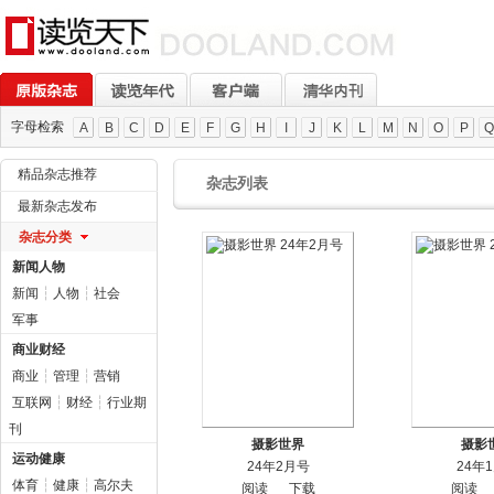
字母检索
A
B
C
D
E
F
G
H
I
J
K
L
M
N
O
P
Q
精品杂志推荐
杂志列表
最新杂志发布
杂志分类
新闻人物
新闻
┆
人物
┆
社会
军事
商业财经
商业
┆
管理
┆
营销
互联网
┆
财经
┆
行业期
刊
摄影世界
摄影
运动健康
24年2月号
24年
体育
┆
健康
┆
高尔夫
阅读
下载
阅读