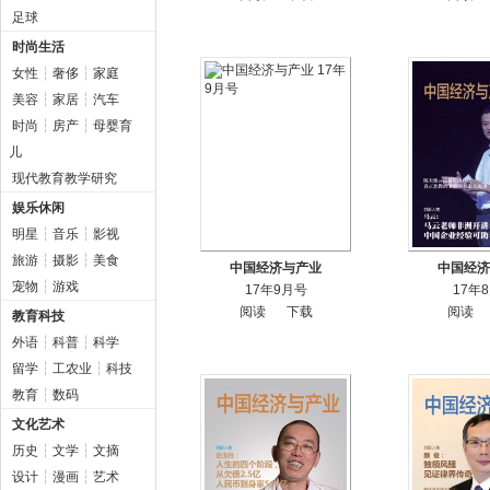
足球
时尚生活
女性
┆
奢侈
┆
家庭
美容
┆
家居
┆
汽车
时尚
┆
房产
┆
母婴育
儿
现代教育教学研究
娱乐休闲
明星
┆
音乐
┆
影视
旅游
┆
摄影
┆
美食
中国经济与产业
中国经济
宠物
┆
游戏
17年9月号
17年
阅读
下载
阅读
教育科技
外语
┆
科普
┆
科学
留学
┆
工农业
┆
科技
教育
┆
数码
文化艺术
历史
┆
文学
┆
文摘
设计
┆
漫画
┆
艺术