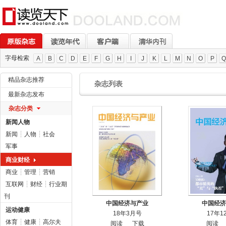
字母检索
A
B
C
D
E
F
G
H
I
J
K
L
M
N
O
P
Q
精品杂志推荐
杂志列表
最新杂志发布
杂志分类
新闻人物
新闻
┆
人物
┆
社会
军事
商业财经
商业
┆
管理
┆
营销
互联网
┆
财经
┆
行业期
刊
中国经济与产业
中国经济
运动健康
18年3月号
17年1
体育
┆
健康
┆
高尔夫
阅读
下载
阅读