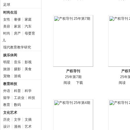
足球
时尚生活
女性
┆
奢侈
┆
家庭
美容
┆
家居
┆
汽车
时尚
┆
房产
┆
母婴育
儿
现代教育教学研究
娱乐休闲
明星
┆
音乐
┆
影视
旅游
┆
摄影
┆
美食
产权导刊
产权
宠物
┆
游戏
25年第7期
25年
阅读
下载
阅读
教育科技
外语
┆
科普
┆
科学
留学
┆
工农业
┆
科技
教育
┆
数码
文化艺术
历史
┆
文学
┆
文摘
设计
┆
漫画
┆
艺术