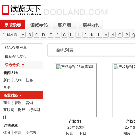
字母检索
A
B
C
D
E
F
G
H
I
J
K
L
M
N
O
P
Q
精品杂志推荐
杂志列表
最新杂志发布
杂志分类
新闻人物
新闻
┆
人物
┆
社会
军事
商业财经
商业
┆
管理
┆
营销
互联网
┆
财经
┆
行业期
刊
产权导刊
产权
运动健康
26年第3期
25年
体育
┆
健康
┆
高尔夫
阅读
下载
阅读