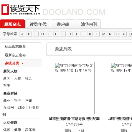
字母检索
A
B
C
D
E
F
G
H
I
J
K
L
M
N
O
P
Q
精品杂志推荐
杂志列表
最新杂志发布
杂志分类
新闻人物
新闻
┆
人物
┆
社会
军事
商业财经
商业
┆
管理
┆
营销
互联网
┆
财经
┆
行业期
刊
城市照明商情·市场导报照明配套
城市照明商情·
运动健康
17年7月号
17年
体育
┆
健康
┆
高尔夫
阅读
下载
阅读