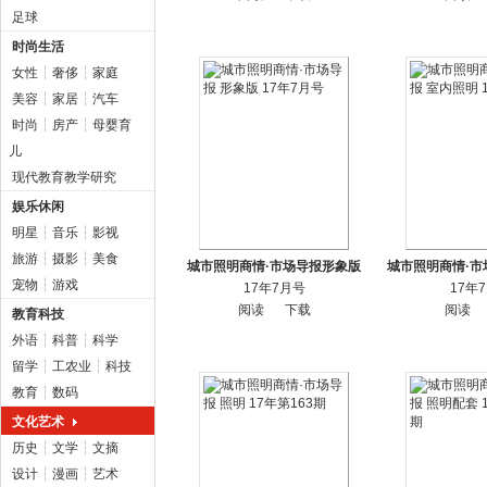
足球
时尚生活
女性
┆
奢侈
┆
家庭
美容
┆
家居
┆
汽车
时尚
┆
房产
┆
母婴育
儿
现代教育教学研究
娱乐休闲
明星
┆
音乐
┆
影视
旅游
┆
摄影
┆
美食
城市照明商情·市场导报形象版
城市照明商情·市
宠物
┆
游戏
17年7月号
17年
阅读
下载
阅读
教育科技
外语
┆
科普
┆
科学
留学
┆
工农业
┆
科技
教育
┆
数码
文化艺术
历史
┆
文学
┆
文摘
设计
┆
漫画
┆
艺术