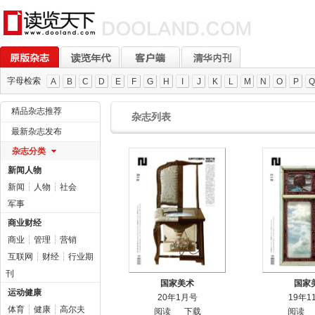
字母检索
A
B
C
D
E
F
G
H
I
J
K
L
M
N
O
P
Q
精品杂志推荐
杂志列表
最新杂志发布
杂志分类
新闻人物
新闻
┆
人物
┆
社会
军事
商业财经
商业
┆
管理
┆
营销
互联网
┆
财经
┆
行业期
刊
国家美术
国家
运动健康
20年1月号
19年1
体育
┆
健康
┆
高尔夫
阅读
下载
阅读