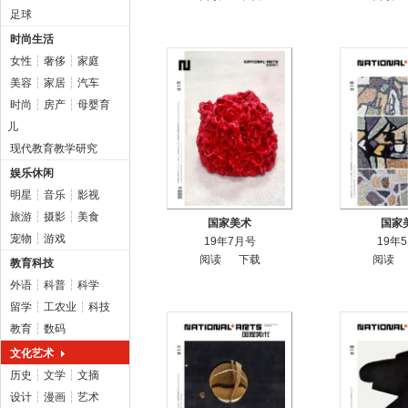
足球
时尚生活
女性
┆
奢侈
┆
家庭
美容
┆
家居
┆
汽车
时尚
┆
房产
┆
母婴育
儿
现代教育教学研究
娱乐休闲
明星
┆
音乐
┆
影视
旅游
┆
摄影
┆
美食
国家美术
国家
宠物
┆
游戏
19年7月号
19年
阅读
下载
阅读
教育科技
外语
┆
科普
┆
科学
留学
┆
工农业
┆
科技
教育
┆
数码
文化艺术
历史
┆
文学
┆
文摘
设计
┆
漫画
┆
艺术