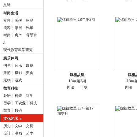
足球
时尚生活
女性
┆
奢侈
┆
家庭
美容
┆
家居
┆
汽车
时尚
┆
房产
┆
母婴育
儿
现代教育教学研究
娱乐休闲
明星
┆
音乐
┆
影视
旅游
┆
摄影
┆
美食
嫘祖故里
嫘祖
宠物
┆
游戏
18年第2期
18年
阅读
下载
阅读
教育科技
外语
┆
科普
┆
科学
留学
┆
工农业
┆
科技
教育
┆
数码
文化艺术
历史
┆
文学
┆
文摘
设计
┆
漫画
┆
艺术