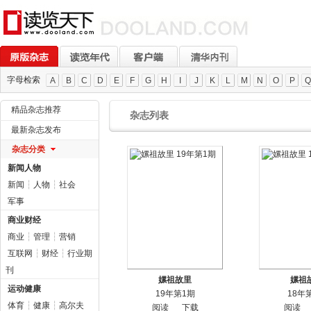
字母检索
A
B
C
D
E
F
G
H
I
J
K
L
M
N
O
P
Q
精品杂志推荐
杂志列表
最新杂志发布
杂志分类
新闻人物
新闻
┆
人物
┆
社会
军事
商业财经
商业
┆
管理
┆
营销
互联网
┆
财经
┆
行业期
刊
嫘祖故里
嫘祖
运动健康
19年第1期
18年
体育
┆
健康
┆
高尔夫
阅读
下载
阅读