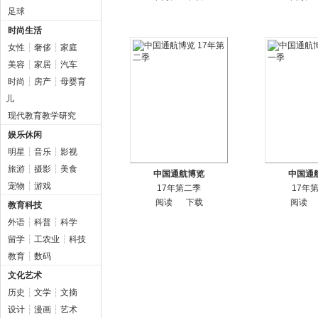
足球
时尚生活
女性
┆
奢侈
┆
家庭
美容
┆
家居
┆
汽车
时尚
┆
房产
┆
母婴育
儿
现代教育教学研究
娱乐休闲
明星
┆
音乐
┆
影视
旅游
┆
摄影
┆
美食
中国通航博览
中国通
宠物
┆
游戏
17年第二季
17年
阅读
下载
阅读
教育科技
外语
┆
科普
┆
科学
留学
┆
工农业
┆
科技
教育
┆
数码
文化艺术
历史
┆
文学
┆
文摘
设计
┆
漫画
┆
艺术