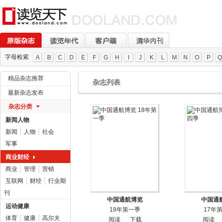
字母检索
A
B
C
D
E
F
G
H
I
J
K
L
M
N
O
P
Q
精品杂志推荐
杂志列表
最新杂志发布
杂志分类
新闻人物
新闻
┆
人物
┆
社会
军事
商业财经
商业
┆
管理
┆
营销
互联网
┆
财经
┆
行业期
刊
中国通航博览
中国通
运动健康
18年第一季
17年
体育
┆
健康
┆
高尔夫
阅读
下载
阅读