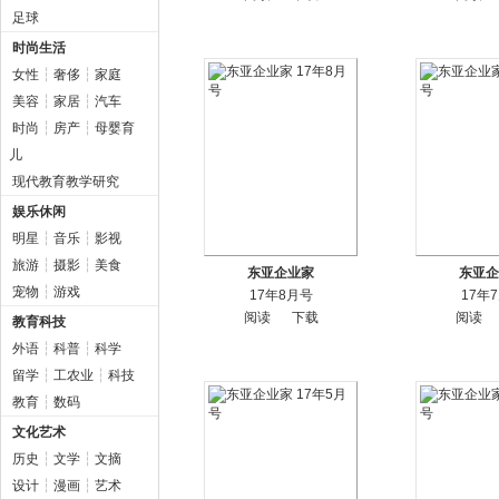
足球
时尚生活
女性
┆
奢侈
┆
家庭
美容
┆
家居
┆
汽车
时尚
┆
房产
┆
母婴育
儿
现代教育教学研究
娱乐休闲
明星
┆
音乐
┆
影视
旅游
┆
摄影
┆
美食
东亚企业家
东亚企
宠物
┆
游戏
17年8月号
17年
阅读
下载
阅读
教育科技
外语
┆
科普
┆
科学
留学
┆
工农业
┆
科技
教育
┆
数码
文化艺术
历史
┆
文学
┆
文摘
设计
┆
漫画
┆
艺术