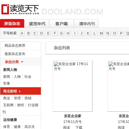
字母检索
A
B
C
D
E
F
G
H
I
J
K
L
M
N
O
P
Q
精品杂志推荐
杂志列表
最新杂志发布
杂志分类
新闻人物
新闻
┆
人物
┆
社会
军事
商业财经
商业
┆
管理
┆
营销
互联网
┆
财经
┆
行业期
刊
东亚企业家
东亚企
运动健康
17年11月号
17年1
体育
┆
健康
┆
高尔夫
阅读
下载
阅读