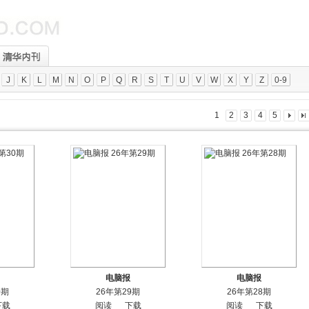
J
K
L
M
N
O
P
Q
R
S
T
U
V
W
X
Y
Z
0-9
1
2
3
4
5
电脑报
电脑报
0期
26年第29期
26年第28期
下载
阅读
下载
阅读
下载