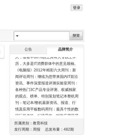
持“普及计算机知识，提高民族文化素
质”的办报宗旨和“通俗、实用”的特色，
贴近群众，贴近电脑应用实际，因而受
到读者欢迎。《电脑报》目前是全国发
行量第一的IT类报纸，发行范围遍及各
行各业。每周有350万读者阅读，读者
遍布全国2500多个城市和地区。家庭
年收入6万元以上的新富读者达41万
公告
品牌简介
人，读者中80\%以上具有大专以上学
历，大多是IT消费群体中的意见领袖。
《电脑报》2012年精彩六大周刊：新
闻评论周刊：继续为您带来国内IT前沿
资讯、事件深度报道评测实验室周刊：
各种热门3C产品专业评测、权威独家
的观点、榜单、特别策划笔记本整机周
刊：笔记本/整机最新资讯、报道、行
情及应用平板数码周刊：最具个性的数
码玩机体验，行情导购，时尚应用等硬
件发烧友周刊：权威硬件技术讲解，全
所属类别：
教育科技
面快速的行情报道和产品导购，个性
发行周期：周报 总发布量：482期
DIY解决方案，PC游戏资讯评测、玩
家交流APP软件周刊：热门移动互联网