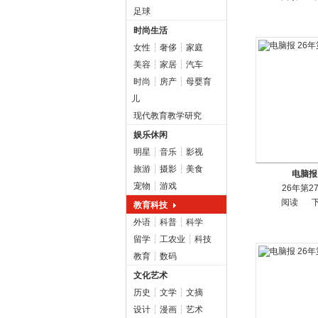
足球
时尚生活
女性
┆
奢侈
┆
家庭
美容
┆
家居
┆
汽车
时尚
┆
房产
┆
母婴育
儿
现代教育教学研究
娱乐休闲
明星
┆
音乐
┆
影视
旅游
┆
摄影
┆
美食
电脑报
宠物
┆
游戏
26年第2
阅读
教育科技
外语
┆
科普
┆
科学
留学
┆
工农业
┆
科技
教育
┆
数码
文化艺术
历史
┆
文学
┆
文摘
设计
┆
漫画
┆
艺术