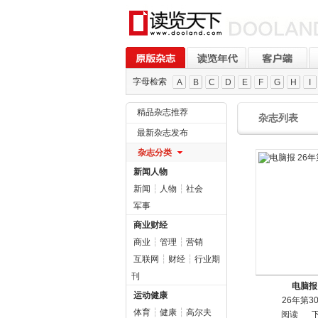
字母检索
A
B
C
D
E
F
G
H
I
精品杂志推荐
杂志列表
最新杂志发布
杂志分类
新闻人物
新闻
┆
人物
┆
社会
军事
商业财经
商业
┆
管理
┆
营销
互联网
┆
财经
┆
行业期
刊
电脑报
运动健康
26年第3
体育
┆
健康
┆
高尔夫
阅读