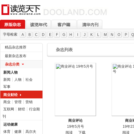
字母检索
A
B
C
D
E
F
G
H
I
J
K
L
M
N
O
P
Q
精品杂志推荐
杂志列表
最新杂志发布
杂志分类
新闻人物
新闻
┆
人物
┆
社会
军事
商业财经
商业
┆
管理
┆
营销
互联网
┆
财经
┆
行业期
刊
商业评论
商业
运动健康
19年5月号
19年2
体育
┆
健康
┆
高尔夫
阅读
下载
阅读