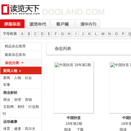
字母检索
A
B
C
D
E
F
G
H
I
J
K
L
M
N
O
P
Q
精品杂志推荐
杂志列表
最新杂志发布
杂志分类
新闻人物
新闻
┆
人物
┆
社会
军事
商业财经
商业
┆
管理
┆
营销
互联网
┆
财经
┆
行业期
刊
中国扶贫
中国
运动健康
18年第2期
18年
体育
┆
健康
┆
高尔夫
阅读
下载
阅读