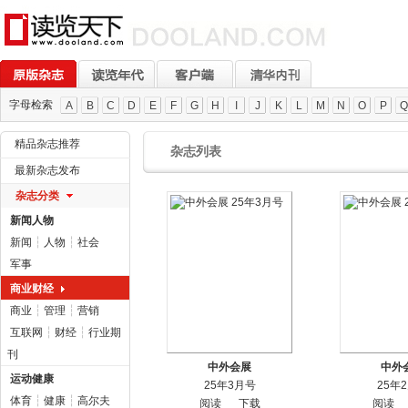
字母检索
A
B
C
D
E
F
G
H
I
J
K
L
M
N
O
P
Q
精品杂志推荐
杂志列表
最新杂志发布
杂志分类
新闻人物
新闻
┆
人物
┆
社会
军事
商业财经
商业
┆
管理
┆
营销
互联网
┆
财经
┆
行业期
刊
中外会展
中外
运动健康
25年3月号
25年
体育
┆
健康
┆
高尔夫
阅读
下载
阅读