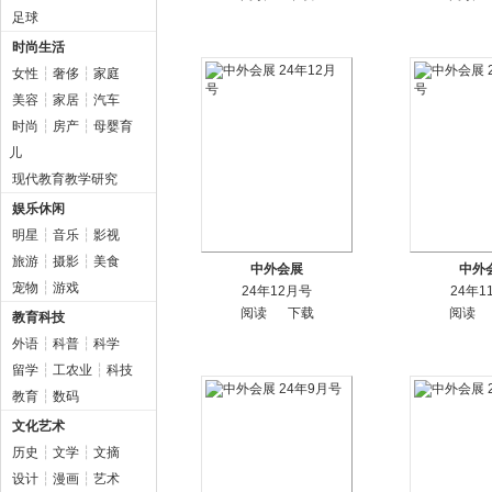
足球
时尚生活
女性
┆
奢侈
┆
家庭
美容
┆
家居
┆
汽车
时尚
┆
房产
┆
母婴育
儿
现代教育教学研究
娱乐休闲
明星
┆
音乐
┆
影视
旅游
┆
摄影
┆
美食
中外会展
中外
宠物
┆
游戏
24年12月号
24年1
阅读
下载
阅读
教育科技
外语
┆
科普
┆
科学
留学
┆
工农业
┆
科技
教育
┆
数码
文化艺术
历史
┆
文学
┆
文摘
设计
┆
漫画
┆
艺术