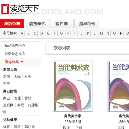
字母检索
A
B
C
D
E
F
G
H
I
J
K
L
M
N
O
P
Q
精品杂志推荐
杂志列表
最新杂志发布
杂志分类
新闻人物
新闻
┆
人物
┆
社会
军事
商业财经
商业
┆
管理
┆
营销
互联网
┆
财经
┆
行业期
刊
当代美术家
当代美
运动健康
26年第3期
26年
体育
┆
健康
┆
高尔夫
阅读
下载
阅读