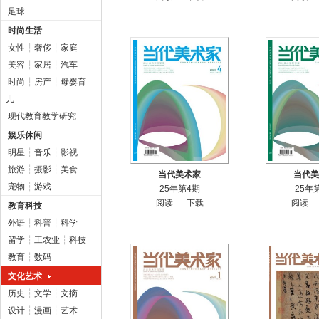
足球
时尚生活
女性
┆
奢侈
┆
家庭
美容
┆
家居
┆
汽车
时尚
┆
房产
┆
母婴育
儿
现代教育教学研究
娱乐休闲
明星
┆
音乐
┆
影视
旅游
┆
摄影
┆
美食
当代美术家
当代美
宠物
┆
游戏
25年第4期
25年
阅读
下载
阅读
教育科技
外语
┆
科普
┆
科学
留学
┆
工农业
┆
科技
教育
┆
数码
文化艺术
历史
┆
文学
┆
文摘
设计
┆
漫画
┆
艺术