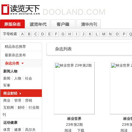
字母检索
A
B
C
D
E
F
G
H
I
J
K
L
M
N
O
P
Q
精品杂志推荐
杂志列表
最新杂志发布
杂志分类
新闻人物
新闻
┆
人物
┆
社会
军事
商业财经
商业
┆
管理
┆
营销
互联网
┆
财经
┆
行业期
刊
林业世界
林业
运动健康
23年第2期
23年
体育
┆
健康
┆
高尔夫
阅读
下载
阅读