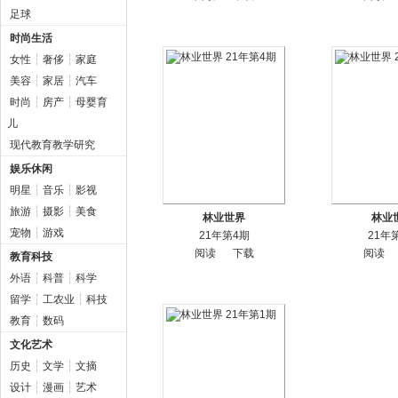
足球
时尚生活
女性
┆
奢侈
┆
家庭
美容
┆
家居
┆
汽车
时尚
┆
房产
┆
母婴育
儿
现代教育教学研究
娱乐休闲
明星
┆
音乐
┆
影视
旅游
┆
摄影
┆
美食
林业世界
林业
宠物
┆
游戏
21年第4期
21年
阅读
下载
阅读
教育科技
外语
┆
科普
┆
科学
留学
┆
工农业
┆
科技
教育
┆
数码
文化艺术
历史
┆
文学
┆
文摘
设计
┆
漫画
┆
艺术