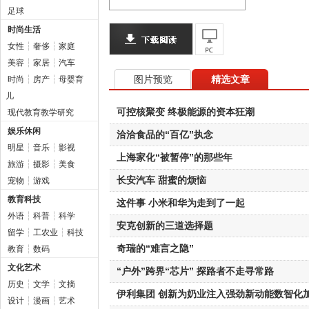
足球
时尚生活
女性
┆
奢侈
┆
家庭
美容
┆
家居
┆
汽车
图片预览
精选文章
时尚
┆
房产
┆
母婴育
儿
可控核聚变 终极能源的资本狂潮
现代教育教学研究
娱乐休闲
洽洽食品的“百亿”执念
明星
┆
音乐
┆
影视
上海家化“被暂停”的那些年
旅游
┆
摄影
┆
美食
长安汽车 甜蜜的烦恼
宠物
┆
游戏
教育科技
这件事 小米和华为走到了一起
外语
┆
科普
┆
科学
安克创新的三道选择题
留学
┆
工农业
┆
科技
奇瑞的“难言之隐”
教育
┆
数码
文化艺术
“户外”跨界“芯片” 探路者不走寻常路
历史
┆
文学
┆
文摘
伊利集团 创新为奶业注入强劲新动能数智化
设计
┆
漫画
┆
艺术