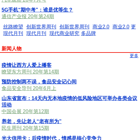
5G手机“期中考”：谁是优等生？
通信产业报 20年第24期
丝路瞭望
创新世界周刊
创新世界周刊
商业2.0
商业2.0
更
现代月刊
现代月刊
现代商业研究
多品牌
新闻人物
更多
疫情让西方人爱上播客
瞭望东方周刊 20年第14期
预防控制两不误，食品安全记心间
食品安全导刊 20年6月上
山东省宣布：14天内无本地疫情的低风险地区可举办各类会议
活动
中国会展 20年第12期
养老，先让老人“老有所为”
民生周刊 20年第15期
光大信用卡：后疫情时代，情感是核心竞争力