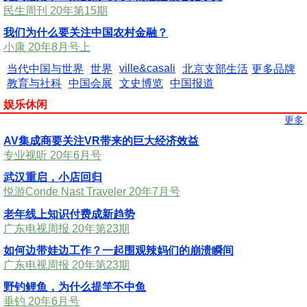
民生周刊 20年第15期
我们为什么要关注中国农村金融？
小康 20年8月号上
ville&casali
当代中国与世界
世界
北京支部生活
更多品牌
教育与社科
中国会展
文史博览
中国报道
娱乐休闲
更多
AV集成商要关注VR带来的巨大经济效益
专业视听 20年6月号
武汉重启，小店回归
悦游Conde Nast Traveler 20年7月号
老年线上知识付费成新趋势
广东电视周报 20年第23期
如何边带娃边工作？一起围观辣妈们的崩溃瞬间
广东电视周报 20年第23期
野钓鲤鱼，为什么提竿不中鱼
垂钓 20年6月号