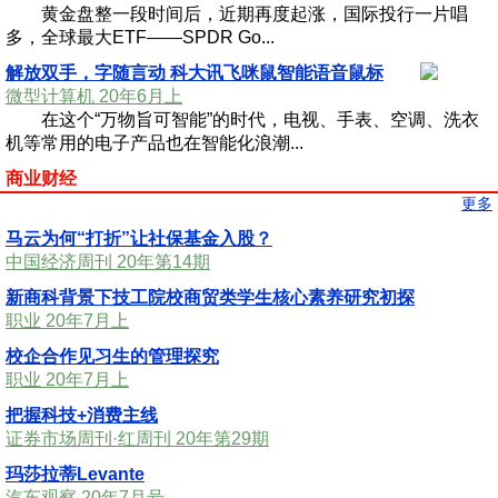
黄金盘整一段时间后，近期再度起涨，国际投行一片唱
多，全球最大ETF——SPDR Go...
解放双手，字随言动 科大讯飞咪鼠智能语音鼠标
微型计算机 20年6月上
在这个“万物旨可智能”的时代，电视、手表、空调、洗衣
机等常用的电子产品也在智能化浪潮...
商业财经
更多
马云为何“打折”让社保基金入股？
中国经济周刊 20年第14期
新商科背景下技工院校商贸类学生核心素养研究初探
职业 20年7月上
校企合作见习生的管理探究
职业 20年7月上
把握科技+消费主线
证券市场周刊·红周刊 20年第29期
玛莎拉蒂Levante
汽车观察 20年7月号