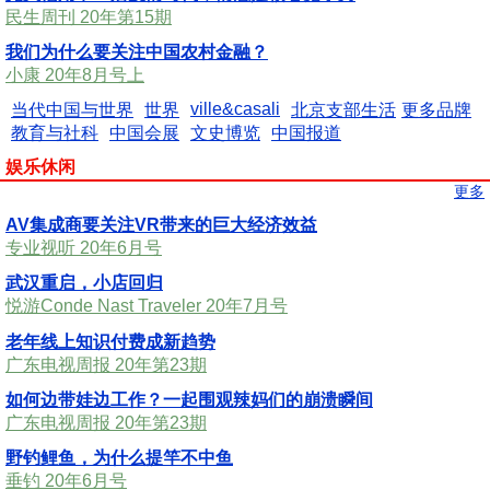
民生周刊 20年第15期
我们为什么要关注中国农村金融？
小康 20年8月号上
ville&casali
当代中国与世界
世界
北京支部生活
更多品牌
教育与社科
中国会展
文史博览
中国报道
娱乐休闲
更多
AV集成商要关注VR带来的巨大经济效益
专业视听 20年6月号
武汉重启，小店回归
悦游Conde Nast Traveler 20年7月号
老年线上知识付费成新趋势
广东电视周报 20年第23期
如何边带娃边工作？一起围观辣妈们的崩溃瞬间
广东电视周报 20年第23期
野钓鲤鱼，为什么提竿不中鱼
垂钓 20年6月号