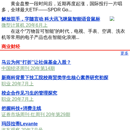
黄金盘整一段时间后，近期再度起涨，国际投行一片唱
多，全球最大ETF——SPDR Go...
解放双手，字随言动 科大讯飞咪鼠智能语音鼠标
微型计算机 20年6月上
在这个“万物旨可智能”的时代，电视、手表、空调、洗衣
机等常用的电子产品也在智能化浪潮...
商业财经
更多
马云为何“打折”让社保基金入股？
中国经济周刊 20年第14期
新商科背景下技工院校商贸类学生核心素养研究初探
职业 20年7月上
校企合作见习生的管理探究
职业 20年7月上
把握科技+消费主线
证券市场周刊·红周刊 20年第29期
玛莎拉蒂Levante
汽车观察 20年7月号