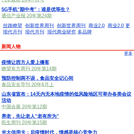
5G手机“期中考”：谁是优等生？
通信产业报 20年第24期
丝路瞭望
创新世界周刊
创新世界周刊
商业2.0
商业2.0
更
现代月刊
现代月刊
现代商业研究
多品牌
新闻人物
更多
疫情让西方人爱上播客
瞭望东方周刊 20年第14期
预防控制两不误，食品安全记心间
食品安全导刊 20年6月上
山东省宣布：14天内无本地疫情的低风险地区可举办各类会议
活动
中国会展 20年第12期
养老，先让老人“老有所为”
民生周刊 20年第15期
光大信用卡：后疫情时代，情感是核心竞争力