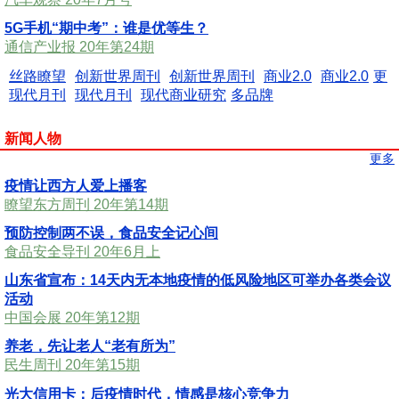
5G手机“期中考”：谁是优等生？
通信产业报 20年第24期
丝路瞭望
创新世界周刊
创新世界周刊
商业2.0
商业2.0
更
现代月刊
现代月刊
现代商业研究
多品牌
新闻人物
更多
疫情让西方人爱上播客
瞭望东方周刊 20年第14期
预防控制两不误，食品安全记心间
食品安全导刊 20年6月上
山东省宣布：14天内无本地疫情的低风险地区可举办各类会议
活动
中国会展 20年第12期
养老，先让老人“老有所为”
民生周刊 20年第15期
光大信用卡：后疫情时代，情感是核心竞争力