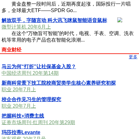
黄金盘整一段时间后，近期再度起涨，国际投行一片唱
多，全球最大ETF——SPDR Go...
解放双手，字随言动 科大讯飞咪鼠智能语音鼠标
微型计算机 20年6月上
在这个“万物旨可智能”的时代，电视、手表、空调、洗衣
机等常用的电子产品也在智能化浪潮...
商业财经
更多
马云为何“打折”让社保基金入股？
中国经济周刊 20年第14期
新商科背景下技工院校商贸类学生核心素养研究初探
职业 20年7月上
校企合作见习生的管理探究
职业 20年7月上
把握科技+消费主线
证券市场周刊·红周刊 20年第29期
玛莎拉蒂Levante
汽车观察 20年7月号