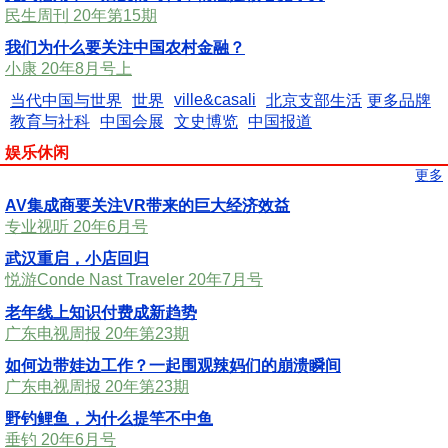
民生周刊 20年第15期
我们为什么要关注中国农村金融？
小康 20年8月号上
ville&casali
当代中国与世界
世界
北京支部生活
更多品牌
教育与社科
中国会展
文史博览
中国报道
娱乐休闲
更多
AV集成商要关注VR带来的巨大经济效益
专业视听 20年6月号
武汉重启，小店回归
悦游Conde Nast Traveler 20年7月号
老年线上知识付费成新趋势
广东电视周报 20年第23期
如何边带娃边工作？一起围观辣妈们的崩溃瞬间
广东电视周报 20年第23期
野钓鲤鱼，为什么提竿不中鱼
垂钓 20年6月号